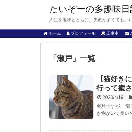
たいぞーの多趣味日
人生を趣味とともに。失敗が多くてもい
ホーム
プロフィール
工事中
「
瀬戸
」
一覧
【猫好き
行って癒
2020/4/19
突然ですが、“猫
き物がいて良いの