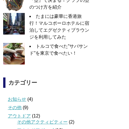
『型』で決まる！グラブの型
のつけ方を紹介
たまには豪華に香港旅
行！マルコポーロホテルに宿
泊してエグゼクティブラウン
ジを利用してみた
トルコで食べた”サバサン
ド”を東京で食べたい！
カテゴリー
お知らせ
(4)
その他
(9)
アウトドア
(12)
その他アクティビティー
(2)