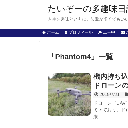
たいぞーの多趣味日
人生を趣味とともに。失敗が多くてもい
ホーム
プロフィール
工事中
「
Phantom4
」
一覧
機内持ち
ドローン
2019/7/21
ドローン（UA
てきており、ド
来...