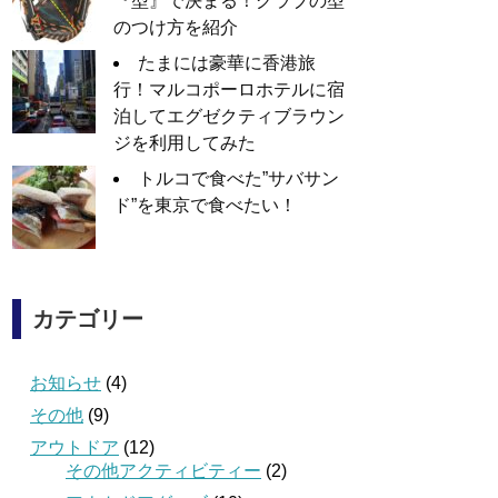
『型』で決まる！グラブの型
のつけ方を紹介
たまには豪華に香港旅
行！マルコポーロホテルに宿
泊してエグゼクティブラウン
ジを利用してみた
トルコで食べた”サバサン
ド”を東京で食べたい！
カテゴリー
お知らせ
(4)
その他
(9)
アウトドア
(12)
その他アクティビティー
(2)