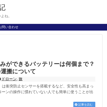
記
いよね。
お問い合わせ
込みができるバッテリーは何個まで？
の運搬について
ドローン
,
旅
V）は衝突防止センサーを搭載するなど、安全性も高まっ
ローンの操作に慣れていない人でも簡単に使うことが出
記事を読む