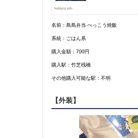
hobbytz.info
名前：島島弁当 べっこう焼飯
系統：ごはん系
購入金額：700円
購入駅：竹芝桟橋
その他購入可能な駅：不明
【外装】