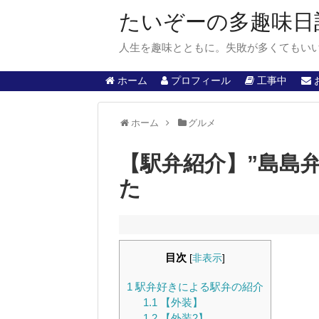
たいぞーの多趣味日
人生を趣味とともに。失敗が多くてもい
ホーム
プロフィール
工事中
ホーム
グルメ
【駅弁紹介】”島島
た
目次
[
非表示
]
1
駅弁好きによる駅弁の紹介
1.1
【外装】
1.2
【外装2】