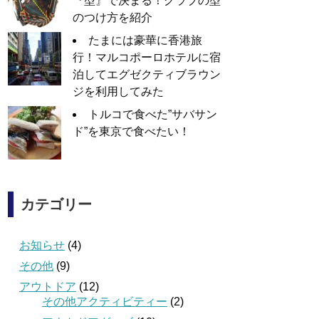
『型』で決まる！グラブの型
のつけ方を紹介
たまには豪華に香港旅
行！マルコポーロホテルに宿
泊してエグゼクティブラウン
ジを利用してみた
トルコで食べた”サバサン
ド”を東京で食べたい！
カテゴリー
お知らせ
(4)
その他
(9)
アウトドア
(12)
その他アクティビティー
(2)