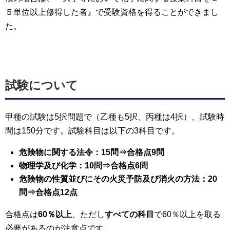
５単位以上修得した者』で受験資格を得ることができまし
た。
試験について
甲種の試験は5択問題で（乙種も5択、丙種は4択）、試験時
間は150分です。試験科目は以下の3科目です。
危険物に関する法令：15問⇒合格点9問
物理学及び化学：10問⇒合格点6問
危険物の性質並びにその火災予防及び消火の方法：20
問⇒合格点12点
合格点は
60％以上
、ただし
すべての科目
で60％以上を取る
必要があるのが注意点です。