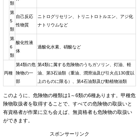
類
第
自己反応
ニトログリセリン、トリニトロトルエン、アジ化
5
性物質
ナトリウムなど
類
第
酸化性液
6
過酸化水素、硝酸など
体
類
第4類の危
第4類に属する危険物のうちガソリン、灯油、軽
丙種
険物の一
油、第3石油類（重油、潤滑油及び引火点130度以
部
上のものに限る）、第4石油類及び動植物油類
このように、危険物の種類は1～6類の6種あります。甲種危
険物取扱者を取得することで、すべての危険物の取扱いと
有資格者が作業に立ち会えば、無資格者も危険物の取扱い
ができます。
スポンサーリンク