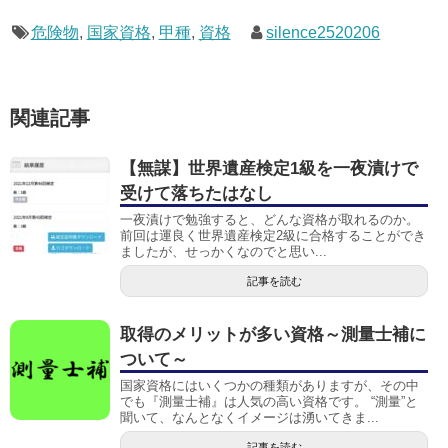
危険物
,
国家資格
,
甲種
,
資格
silence2520206
関連記事
【無謀】世界遺産検定1級を一夜漬けで
受けて落ちたはなし
一夜漬けで勉強すると、どんな資格が取れるのか。
前回は運良く世界遺産検定2級に合格することができ
ましたが、せっかくなのでと思い...
記事を読む
取得のメリットが多い資格～測量士補に
ついて～
国家資格にはいくつかの種類がありますが、その中
でも『測量士補』は人気の高い資格です。 “測量”と
聞いて、なんとなくイメージは湧いてきま...
記事を読む